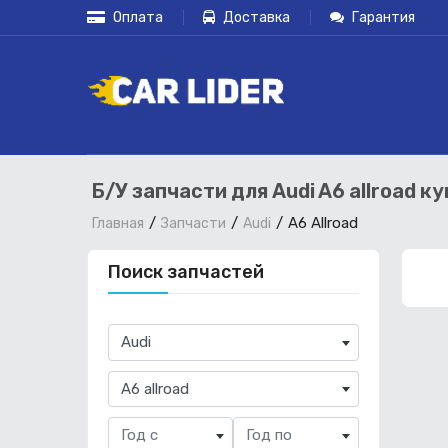
Оплата
Доставка
Гарантия
Б/У запчасти для Audi A6 allroad к
A6 Allroad
Главная
Запчасти
Audi
Поиск запчастей
×
Audi
×
A6 allroad
Год с
Год по