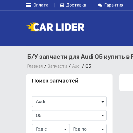
Оплата
Доставка
Гарантия
Б/У запчасти для Audi Q5 купить в
Q5
Главная
Запчасти
Audi
Поиск запчастей
×
Audi
×
Q5
Год с
Год по