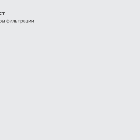
ст
тры фильтрации