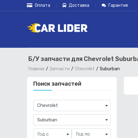
Оплата
Доставка
Гарантия
Б/У запчасти для Chevrolet Suburb
Suburban
Главная
Запчасти
Chevrolet
Поиск запчастей
×
Chevrolet
×
Suburban
Год с
Год по