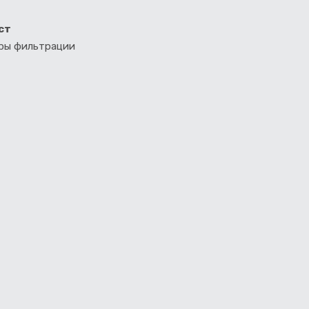
ст
тры фильтрации