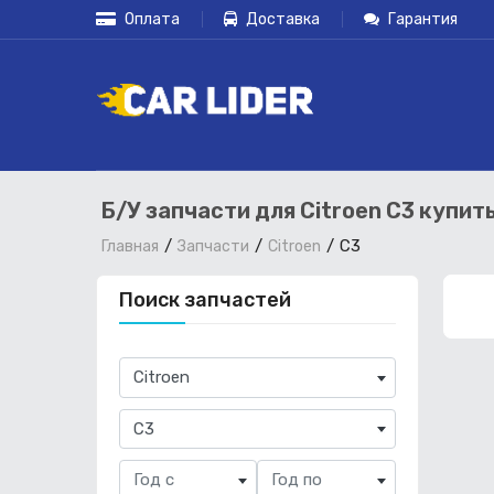
Оплата
Доставка
Гарантия
Б/У запчасти для Citroen C3 купит
C3
Главная
Запчасти
Citroen
Поиск запчастей
×
Citroen
×
C3
Год с
Год по