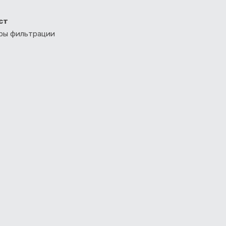
ст
тры фильтрации