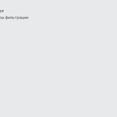
ст
тры фильтрации