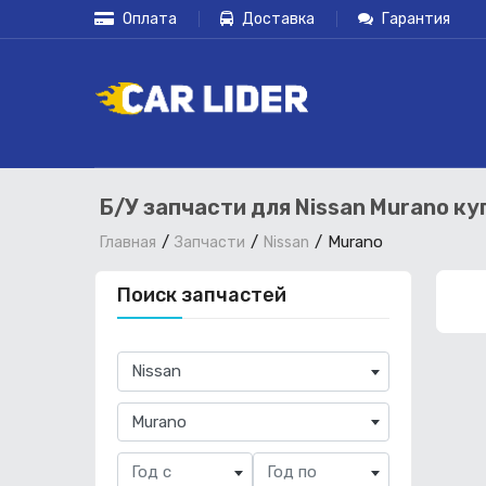
Оплата
Доставка
Гарантия
Б/У запчасти для Nissan Murano ку
Murano
Главная
Запчасти
Nissan
Поиск запчастей
×
Nissan
×
Murano
Год с
Год по