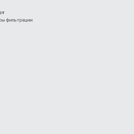
ст
тры фильтрации