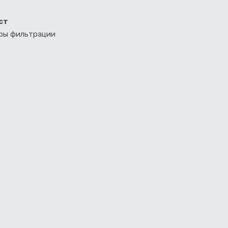
ст
тры фильтрации